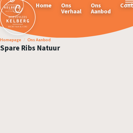
Home
Ons
Ons
Cont
Verhaal
Aanbod
Homepage
/
Ons Aanbod
Spare Ribs Natuur